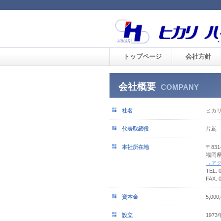
トップページ
会社方針
会社概要
COMPANY
社名
ヒカ
代表取締役
片嶌
本社所在地
〒831
福岡県
→ア
TEL. 
FAX. 
資本金
5,000
設立
1973