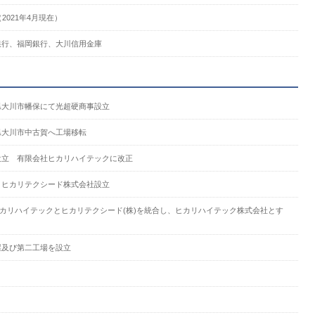
（2021年4月現在）
銀行、福岡銀行、大川信用金庫
県大川市幡保にて光超硬商事設立
県大川市中古賀へ工場移転
設立 有限会社ヒカリハイテックに改正
 ヒカリテクシード株式会社設立
ヒカリハイテックとヒカリテクシード(株)を統合し、ヒカリハイテック株式会社とす
屋及び第二工場を設立